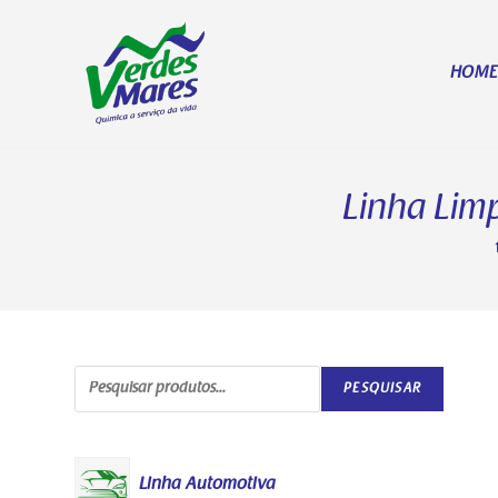
HOM
Linha Limp
PESQUISAR
Linha Automotiva