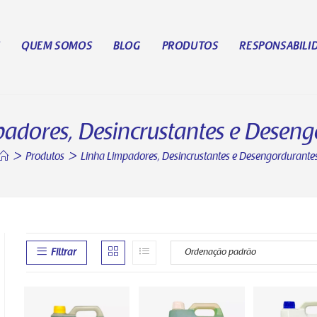
E
QUEM SOMOS
BLOG
PRODUTOS
RESPONSABILI
adores, Desincrustantes e Desen
>
Produtos
>
Linha Limpadores, Desincrustantes e Desengordurante
Filtrar