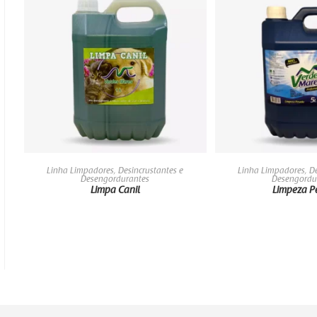
LEIA MAIS
LEIA M
Linha Limpadores, Desincrustantes e
Linha Limpadores, De
Desengordurantes
Desengordu
Limpa Canil
Limpeza P