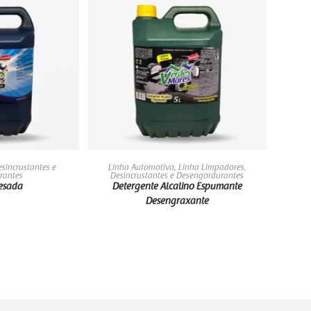
AIS
LEIA MAIS
sincrustantes e
Linha Automotiva
,
Linha Limpadores,
rantes
Desincrustantes e Desengordurantes
esada
Detergente Alcalino Espumante
Desengraxante