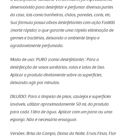
O Desinfetante Sanitário Verdes Mares foi especialmente
desenvolvido para desinfetar e perfumar diversas partes
da casa, tais como banheiros, chãos, paredes, canis, etc.
Sua fórmula possui ativos desinfetantes com ação FastKill
(morte rápida) o que garante uma rápida eliminação de
germes e bactérias, deixando o ambiente limpo e
agradavelmente perfumado.
Modo de uso: PURO (como desinfetante): Para a
desinfecção de vasos sanitários, ralos e latas de lixo.
Aplicar o produto diretamente sobre as superfícies,
deixando agir por minutos.
DILUÍDO: Para a limpeza de pisos, azulejos e superfícies
laváveis, utilizar aproximadamente 50 mL do produto
para cada 1 litro de água. Aplicar com um pano ou uma
esponja. Não é necessário enxaguar.
Versões: Brisa do Campo, Dama da Noite, Ervas Finas, Flor